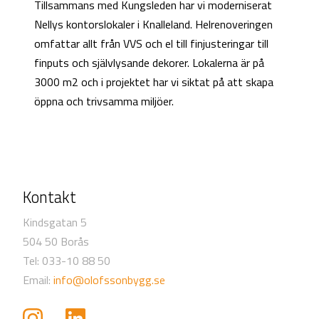
Tillsammans med Kungsleden har vi moderniserat
Nellys kontorslokaler i Knalleland. Helrenoveringen
omfattar allt från VVS och el till finjusteringar till
finputs och självlysande dekorer. Lokalerna är på
3000 m2 och i projektet har vi siktat på att skapa
öppna och trivsamma miljöer.
Kontakt
Kindsgatan 5
504 50 Borås
Tel: 033-10 88 50
Email:
info@olofssonbygg.se