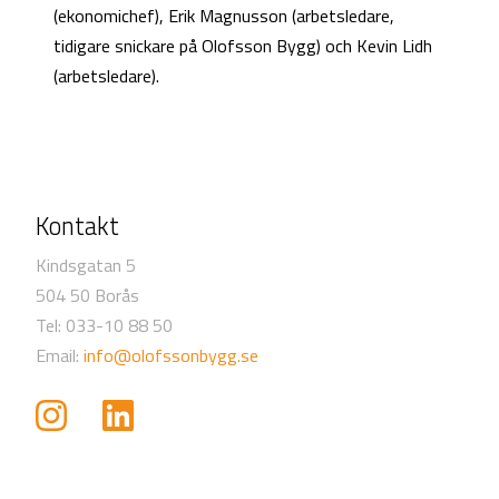
(ekonomichef), Erik Magnusson (arbetsledare,
tidigare snickare på Olofsson Bygg) och Kevin Lidh
(arbetsledare).
Kontakt
Kindsgatan 5
504 50 Borås
Tel: 033-10 88 50
Email:
info@olofssonbygg.se