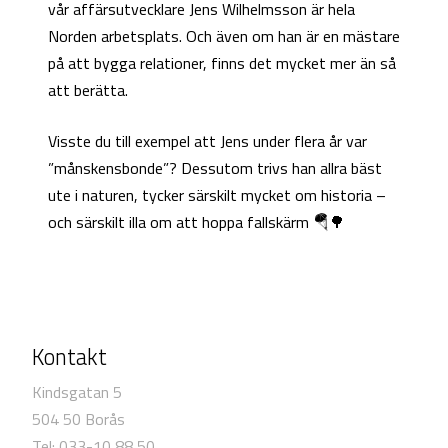
vår affärsutvecklare Jens Wilhelmsson är hela
Norden arbetsplats. Och även om han är en mästare
på att bygga relationer, finns det mycket mer än så
att berätta.
Visste du till exempel att Jens under flera år var
”månskensbonde”? Dessutom trivs han allra bäst
ute i naturen, tycker särskilt mycket om historia –
och särskilt illa om att hoppa fallskärm 🪂🌳
Kontakt
Kindsgatan 5
504 50 Borås
Tel: 033-10 88 50