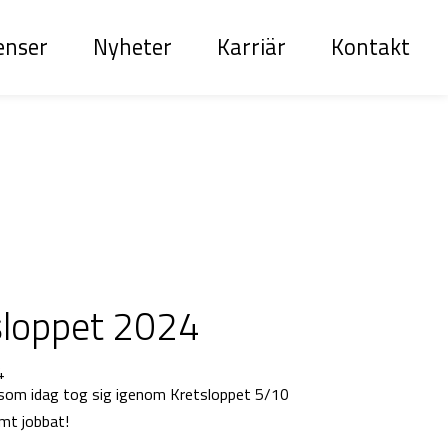
enser
Nyheter
Karriär
Kontakt
sloppet 2024
4
 som idag tog sig igenom Kretsloppet 5/10
rymt jobbat!