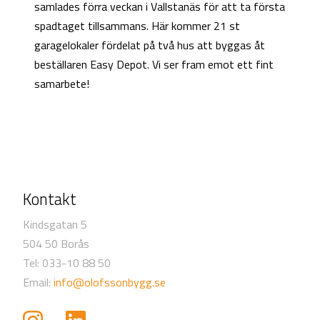
samlades förra veckan i Vallstanäs för att ta första
spadtaget tillsammans. Här kommer 21 st
garagelokaler fördelat på två hus att byggas åt
beställaren Easy Depot. Vi ser fram emot ett fint
samarbete!
Kontakt
Kindsgatan 5
504 50 Borås
Tel: 033-10 88 50
Email:
info@olofssonbygg.se