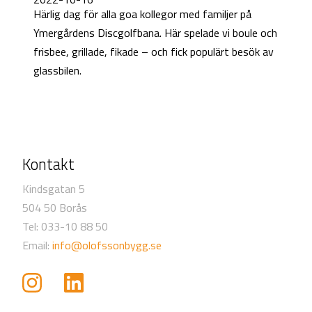
Härlig dag för alla goa kollegor med familjer på
Ymergårdens Discgolfbana. Här spelade vi boule och
frisbee, grillade, fikade – och fick populärt besök av
glassbilen.
Kontakt
Kindsgatan 5
504 50 Borås
Tel: 033-10 88 50
Email:
info@olofssonbygg.se