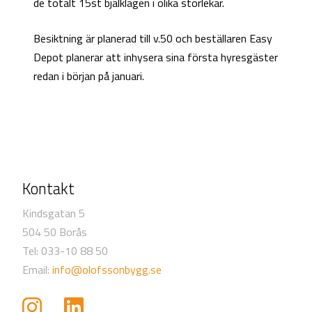
de totalt 15st bjälklagen i olika storlekar.
Besiktning är planerad till v.50 och beställaren Easy
Depot planerar att inhysera sina första hyresgäster
redan i början på januari.
Kontakt
Kindsgatan 5
504 50 Borås
Tel: 033-10 88 50
Email:
info@olofssonbygg.se