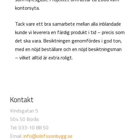
kontorsyta.
Tack vare ett bra samarbete mellan alla inblandade
kunde vi leverera en färdig produkt i tid – precis som
det ska vara. Besiktningen genomfördes i god ton,
med en nöjd beställare och en nöjd besiktningsman
– vilket alltid är extra roligt.
Kontakt
Kindsgatan 5
504 50 Borås
Tel: 033-10 88 50
Email:
info@olofssonbygg.se